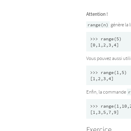
Attention !
génère la l
range(n)
>>> range(5)

Vous pouvez aussi util
>>> range(1,5)

Enfin, la commande
r
>>> range(1,10,2
Exercice