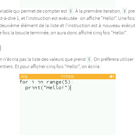
ariable qui permet de compter est
. À la première iteration,
pre
i
i
st-à-dire 1, et l'instruction est exécutée : on affiche "Hello!". Une foi
euxième élément de la liste et l'instruction est à nouveau exécuté
fois la boucle terminée, on aura donc affiché cinq fois "Hello!".
)
 n'écrira pas la liste des valeurs que prend
. On préfèrera utiliser
i
tiers. Et pour afficher cinq fois "Hello!", on écrira :