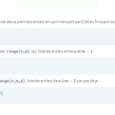
n
iste des
premiers entiers en commençant par 0 (et en finissant d
n
n
m-
iser
qui liste les entiers entre
et
:
range(n,m)
−
1
n
m
1
n
m-
p
liste les entiers de
à
par pas de
:
ange(n,m,p)
−
1
n
m
p
1
)
