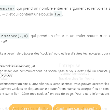
qui prend un nombre entier en argument et renvoie l
omme(n)
et qui contient une boucle
.
…
+
for
n
x
n
qui prend un réel
et un entier naturel
en a
uissance(x,n)
x
n
x
x^n
:
.
n
x
x
rks a besoin de déposer des "cookies" ou d'utiliser d'autres technologies pour 
Suivez-nous
Entreprise
e (cookies essentiels) ; et
 adresser des communications personnalisées si vous avez créé un compte pr
Facebook
Pourquoi NumWorks ?
udience).
Twitter
Travailler chez NumWorks
Instagram
Ingénierie
onctionnement du site, NumWorks vous laisse le choix : vous pouvez accepter le
Youtube
Blog
efuser ces Cookies en cliquant sur le bouton "Continuer sans accepter" ou en cont
uant sur le lien "Gérer mes cookies" en bas de page. Pour plus d'information
Accepter et continuer
Continuer sans accepter
nditions générales de vente
—
Garantie limitée
—
Presse
—
Gérer mes cookies