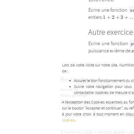
Écrire une fonction
s
1
entiers
1
+
2
+
3
+
+
2
Autre exercice
+
3
Écrire une fonction
p
+
n
puissance
-ième de
n
…
+
n
Lors de votre visite sur notre site, NumWo
de :
Besoin d'aide
Assurer le bon fonctionnement du sit
Suivre votre navigation pour vous
Assistance
contactable (cookies de mesure d'a
Points de vente
Contactez-nous
A l'exception des Cookies essentiels au f
sur le bouton "Accepter et continuer", ou r
à jour votre choix à tout moment en cliq
cookies
.
© NumWorks 2026 —
Mentions légales
—
Co