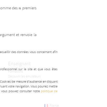
n
a somme des
premiers
n
rgument et renvoie la
recueillir des données vous concernant afin
Enseignant
ofessionnel sur le site et que vous êtes
Formations
Découvrir les émulateurs
Offres réservées aux professeurs
s Cookies de mesure d'audience en cliquant
inuant votre navigation. Vous pourrez mettre
s, vous pouvez consulter notre
politique de
France