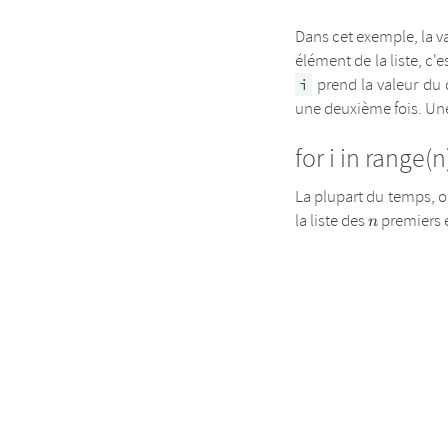
Dans cet exemple, la v
élément de la liste, c'e
prend la valeur du d
i
une deuxième fois. Une 
for i in range(n
La plupart du temps, on
n
la liste des
premiers en
n