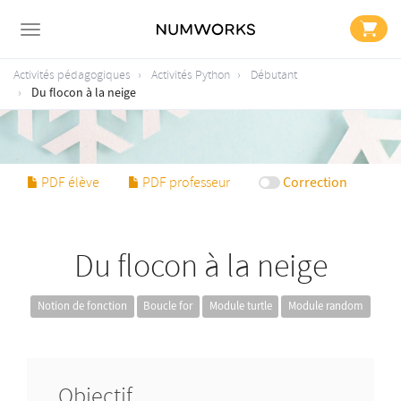
Activités pédagogiques
Activités Python
Débutant
Du flocon à la neige
Correction
PDF élève
PDF professeur
Du flocon à la neige
Notion de fonction
Boucle for
Module turtle
Module random
Objectif