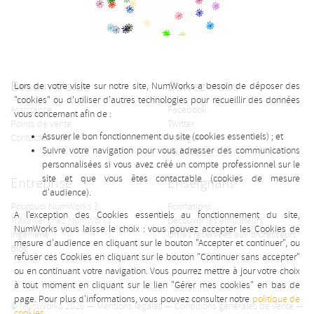
Besoin d'aide
Suivez-nous
Lors de votre visite sur notre site, NumWorks a besoin de déposer des
"cookies" ou d'utiliser d'autres technologies pour recueillir des données
Assistance
Facebook
vous concernant afin de :
Points de vente
Twitter
Assurer le bon fonctionnement du site (cookies essentiels) ; et
Contactez-nous
Instagram
Suivre votre navigation pour vous adresser des communications
Youtube
personnalisées si vous avez créé un compte professionnel sur le
site et que vous êtes contactable (cookies de mesure
Entreprise
Enseignant
d'audience).
Pourquoi NumWorks ?
Formations
A l'exception des Cookies essentiels au fonctionnement du site,
Travailler chez NumWorks
Découvrir les émulateurs
NumWorks vous laisse le choix : vous pouvez accepter les Cookies de
Ingénierie
Offres réservées aux professeurs
mesure d'audience en cliquant sur le bouton "Accepter et continuer", ou
Blog
refuser ces Cookies en cliquant sur le bouton "Continuer sans accepter"
ou en continuant votre navigation. Vous pourrez mettre à jour votre choix
à tout moment en cliquant sur le lien "Gérer mes cookies" en bas de
page. Pour plus d'informations, vous pouvez consulter notre
politique de
© NumWorks 2026 —
Mentions légales
—
Conditions générales de vente
—
cookies
.