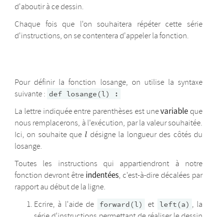
d'aboutir à ce dessin.
Chaque fois que l'on souhaitera répéter cette série
d'instructions, on se contentera d'appeler la fonction.
Pour définir la fonction losange, on utilise la syntaxe
suivante :
def losange(l) :
variable
La lettre indiquée entre parenthèses est une
que
nous remplacerons, à l'exécution, par la valeur souhaitée.
l
Ici, on souhaite que
désigne la longueur des côtés du
l
losange.
Toutes les instructions qui appartiendront à notre
indentées
fonction devront être
, c'est-à-dire décalées par
rapport au début de la ligne.
Ecrire, à l'aide de
et
, la
forward(l)
left(a)
série d'instructions permettant de réaliser le dessin