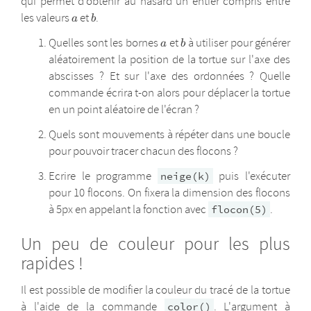
qui permet d'obtenir au hasard un entier compris entre
a
b
les valeurs
et
.
a
b
a
b
Quelles sont les bornes
et
à utiliser pour générer
a
b
aléatoirement la position de la tortue sur l'axe des
abscisses ? Et sur l'axe des ordonnées ? Quelle
commande écrira t-on alors pour déplacer la tortue
en un point aléatoire de l'écran ?
Quels sont mouvements à répéter dans une boucle
pour pouvoir tracer chacun des flocons ?
Ecrire le programme
puis l'exécuter
neige(k)
pour 10 flocons. On fixera la dimension des flocons
à 5px en appelant la fonction avec
.
flocon(5)
Un peu de couleur pour les plus
rapides !
Il est possible de modifier la couleur du tracé de la tortue
à l'aide de la commande
. L'argument à
color()