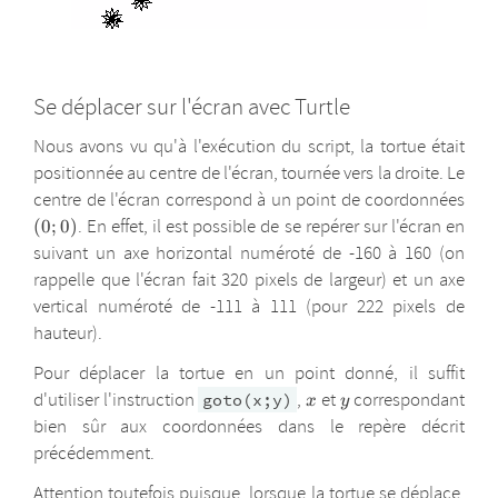
Se déplacer sur l'écran avec Turtle
Nous avons vu qu'à l'exécution du script, la tortue était
positionnée au centre de l'écran, tournée vers la droite. Le
\lef
centre de l'écran correspond à un point de coordonnées
0;0
. En effet, il est possible de se repérer sur l'écran en
(
0
;
0
)
suivant un axe horizontal numéroté de -160 à 160 (on
rappelle que l'écran fait 320 pixels de largeur) et un axe
vertical numéroté de -111 à 111 (pour 222 pixels de
hauteur).
Pour déplacer la tortue en un point donné, il suffit
x
y
d'utiliser l'instruction
,
et
correspondant
goto(x;y)
x
y
bien sûr aux coordonnées dans le repère décrit
précédemment.
Attention toutefois puisque, lorsque la tortue se déplace,