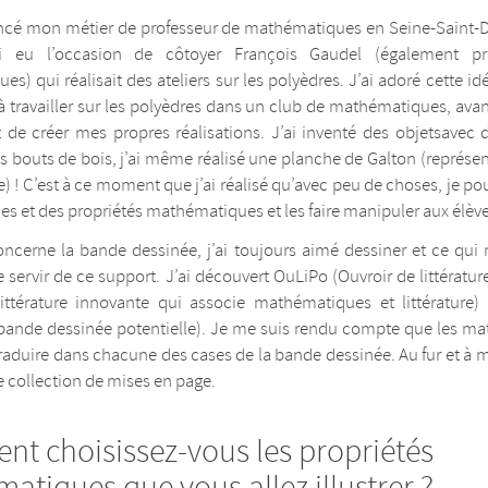
cé mon métier de professeur de mathématiques en Seine-Saint-De
ai eu l’occasion de côtoyer François Gaudel (également pr
s) qui réalisait des ateliers sur les polyèdres. J’ai adoré cette idé
travailler sur les polyèdres dans un club de mathématiques, avan
 de créer mes propres réalisations. J’ai inventé des objetsavec
des bouts de bois, j’ai même réalisé une planche de Galton (représe
e) ! C’est à ce moment que j’ai réalisé qu’avec peu de choses, je pouv
s et des propriétés mathématiques et les faire manipuler aux élève
ncerne la bande dessinée, j’ai toujours aimé dessiner et ce qui 
e servir de ce support. J’ai découvert OuLiPo (Ouvroir de littérature
ittérature innovante qui associe mathématiques et littérature)
 bande dessinée potentielle). Je me suis rendu compte que les m
raduire dans chacune des cases de la bande dessinée. Au fur et à 
e collection de mises en page.
t choisissez-vous les propriétés
atiques que vous allez illustrer ?