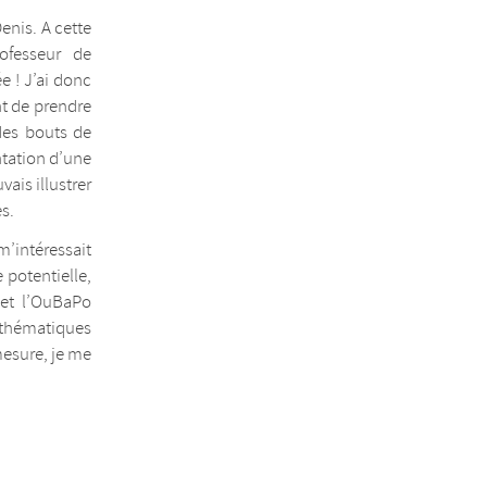
nis. A cette
ofesseur de
e ! J’ai donc
t de prendre
 des bouts de
ntation d’une
ais illustrer
s.
m’intéressait
 potentielle,
 et l’OuBaPo
athématiques
mesure, je me