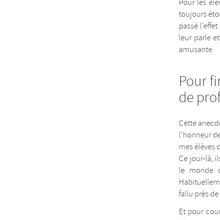
Pour les él
toujours éto
passé l’effet
leur parle 
amusante.
Pour fi
de pro
Cette anecdo
l’honneur de
mes élèves d
Ce jour-là, i
le monde c
Habituelleme
fallu près de
Et pour cour