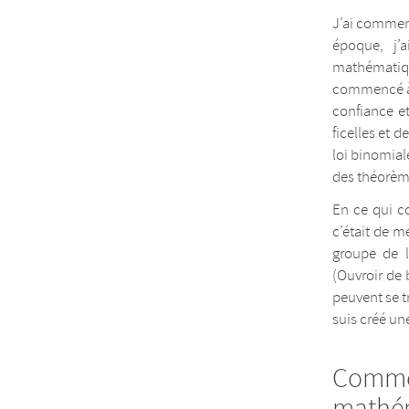
J’ai commen
époque, j’
mathématique
commencé à 
confiance et
ficelles et 
loi binomial
des théorème
En ce qui co
c’était de m
groupe de l
(Ouvroir de
peuvent se t
suis créé un
Commen
mathém