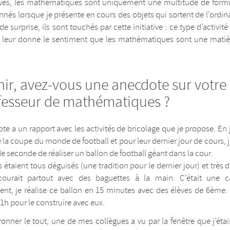
èves, les mathématiques sont uniquement une multitude de formul
nnés lorsque je présente en cours des objets qui sortent de l’ordina
 de surprise, ils sont touchés par cette initiative : ce type d’activit
et leur donne le sentiment que les mathématiques sont une matièr
nir, avez-vous une anecdote sur votre
fesseur de mathématiques ?
te a un rapport avec les activités de bricolage que je propose. En 
 la coupe du monde de football et pour leur dernier jour de cours, j
e seconde de réaliser un ballon de football géant dans la cour.
ls étaient tous déguisés (une tradition pour le dernier jour) et très 
ourait partout avec des baguettes à la main. C’était une ca
nt, je réalise ce ballon en 15 minutes avec des élèves de 6ème. 
 1h pour le construire avec eux.
onner le tout, une de mes collègues a vu par la fenêtre que j’étai