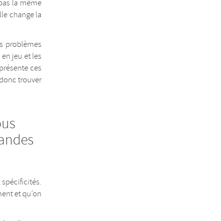
t pas la même
ille change la
es problèmes
en jeu et les
 présente ces
donc trouver
ous
bandes
spécificités.
ment et qu’on