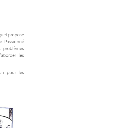
nguet propose
e. Passionné
es problèmes
’aborder les
ion pour les