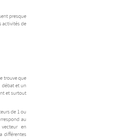
isent presque
 activités de
Je trouve que
n débat et un
t et surtout
cteurs de 1 ou
correspond au
 vecteur en
a différentes