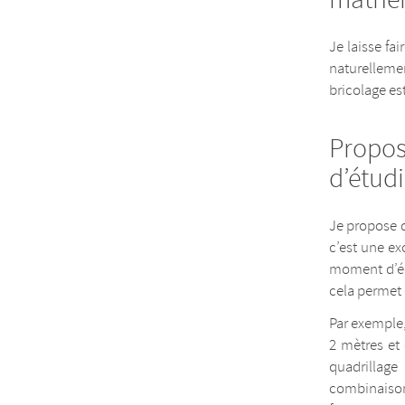
Je laisse fa
naturellemen
bricolage est
Propos
d’étudi
Je propose d
c’est une ex
moment d’éc
cela permet 
Par exemple, 
2 mètres et 
quadrillag
combinaison 