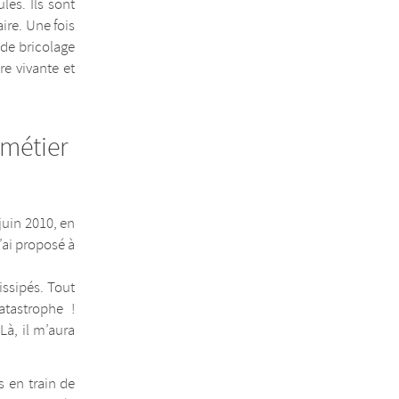
es. Ils sont
ire. Une fois
é de bricolage
e vivante et
 métier
juin 2010, en
’ai proposé à
dissipés. Tout
tastrophe !
Là, il m’aura
s en train de