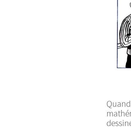
Quand a
mathém
dessin