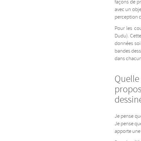
façons de pr
avec un objet
perception 
Pour les co
Dudu). Cette
données soie
bandes dess
dans chacune
Quelle 
propos
dessin
Je pense que
Je pense que
apporte une 