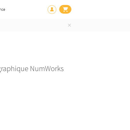
nce
×
ce graphique NumWorks