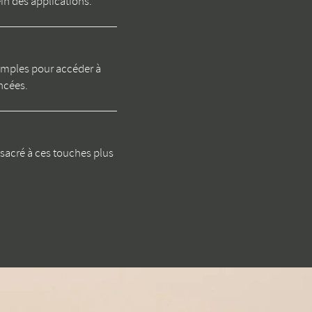
in des applications.
imples pour accéder à
ncées.
sacré à ces touches plus