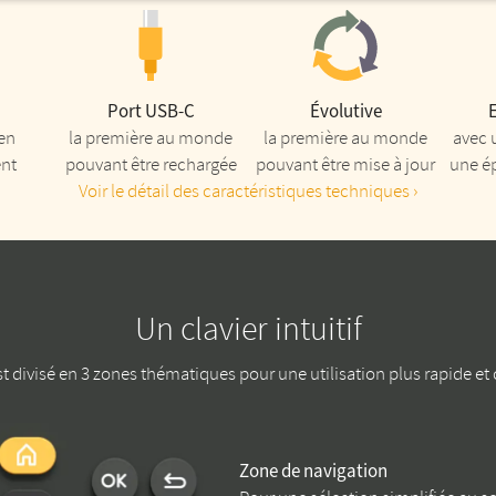
Port USB-C
Évolutive
en
la première au monde
la première au monde
avec 
nt
pouvant être rechargée
pouvant être mise à jour
une é
Voir le détail des caractéristiques techniques
Un clavier intuitif
st divisé en 3 zones thématiques pour une utilisation plus rapide et
Zone de navigation