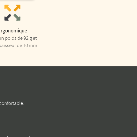
Ergonomique
un poids de 92 g et
paisseur de 10 mm
 confortable.