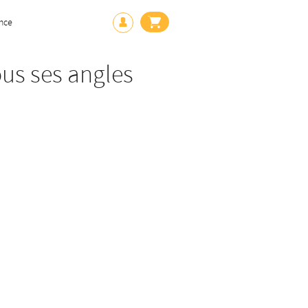
nce
ous ses angles