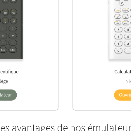
ientifique
Calcula
lège
Ni
lateur
Ouvri
es avantages de nos émulateu