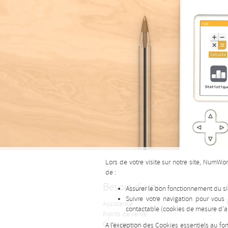
Lors de votre visite sur notre site, NumWo
de :
Besoin d'aide
Assurer le bon fonctionnement du sit
Suivre votre navigation pour vous
Assistance
contactable (cookies de mesure d'a
Points de vente
Contactez-nous
A l'exception des Cookies essentiels au f