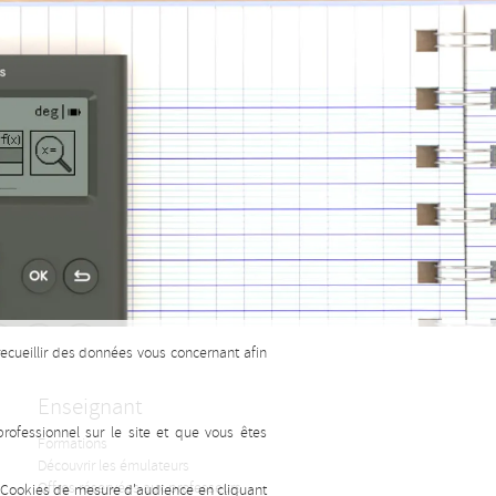
recueillir des données vous concernant afin
Enseignant
ofessionnel sur le site et que vous êtes
Formations
Découvrir les émulateurs
Offres réservées aux professeurs
s Cookies de mesure d'audience en cliquant