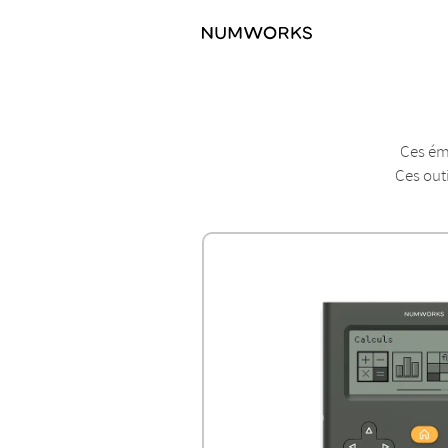
Ces ému
Ces outi