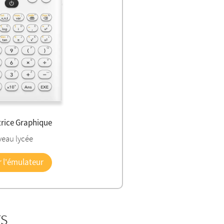
trice Graphique
veau lycée
r l'émulateur
rs