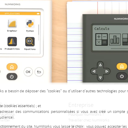
rks a besoin de déposer des "cookies" ou d'utiliser d'autres technologies pour 
Suivez-nous
Entreprise
e (cookies essentiels) ; et
 adresser des communications personnalisées si vous avez créé un compte pr
Facebook
Pourquoi NumWorks ?
udience).
Twitter
Travailler chez NumWorks
Instagram
Ingénierie
onctionnement du site, NumWorks vous laisse le choix : vous pouvez accepter le