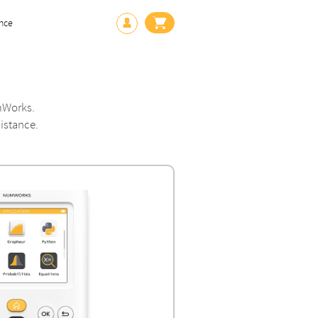
nce
umWorks.
distance.