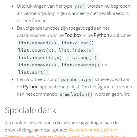
Uitdrukkingen van het type
worden nu begrepen
y(x)
als vermenigvuldigingen wanneer y niet gedefinieerd is
als een functie.
De volgende functies zijn toegevoegd aan het
Toolbox
Python
catalogusmenu van de
in de
applicatie:
,
,
list.append(x)
list.clear()
,
,
list.count(x)
list.index(x)
,
,
list.insert(i,x)
list.pop(i)
,
en
list.remove(x)
list.reverse()
.
list.sort()
Een voorbeeld script
is toegevoegd aan
parabola.py
Python
de
applicatie scipt lijst. Om het figuur te tekenen
kan het commando
worden gebruikt.
simulation()
Speciale dank
Wij danken de personen die hebben bijgedragen aan de
ontwikkeling van deze update:
Alexandre André
,
Adrien