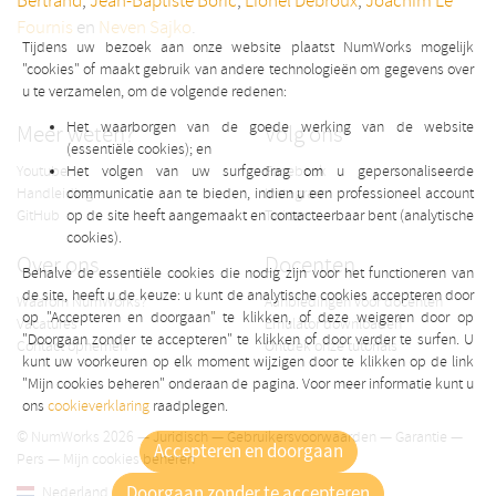
Bertrand
,
Jean-Baptiste Boric
,
Lionel Debroux
,
Joachim Le
Fournis
en
Neven Sajko
.
Tijdens uw bezoek aan onze website plaatst NumWorks mogelijk
"cookies" of maakt gebruik van andere technologieën om gegevens over
u te verzamelen, om de volgende redenen:
Het waarborgen van de goede werking van de website
Meer weten?
Volg ons
(essentiële cookies); en
Youtube
Het volgen van uw surfgedrag om u gepersonaliseerde
Facebook
Handleiding
communicatie aan te bieden, indien u een professioneel account
Instagram
GitHub
op de site heeft aangemaakt en contacteerbaar bent (analytische
Twitter
cookies).
Over ons
Docenten
Behalve de essentiële cookies die nodig zijn voor het functioneren van
de site, heeft u de keuze: u kunt de analytische cookies accepteren door
Waarom NumWorks?
Aanbiedingen voor docenten
op "Accepteren en doorgaan" te klikken, of deze weigeren door op
Vacatures
Emulator downloaden
"Doorgaan zonder te accepteren" te klikken of door verder te surfen. U
Contact opnemen
Ontdek onze tutorials
kunt uw voorkeuren op elk moment wijzigen door te klikken op de link
"Mijn cookies beheren" onderaan de pagina. Voor meer informatie kunt u
ons
cookieverklaring
raadplegen.
© NumWorks 2026 —
Juridisch
—
Gebruikersvoorwaarden
—
Garantie
—
Accepteren en doorgaan
Pers
—
Mijn cookies beheren
Doorgaan zonder te accepteren
Nederland