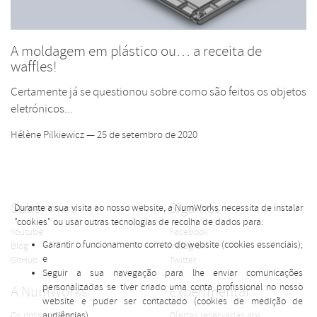
A moldagem em plástico ou… a receita de
waffles!
Certamente já se questionou sobre como são feitos os objetos
eletrónicos...
Hélène Pilkiewicz — 25 de setembro de 2020
Saber mais
Siga-nos
Durante a sua visita ao nosso website, a NumWorks necessita de instalar
"cookies" ou usar outras tecnologias de recolha de dados para:
Youtube
Facebook
Garantir o funcionamento correto do website (cookies essenciais);
Blog
Instagram
e
GitHub
Twitter
Seguir a sua navegação para lhe enviar comunicações
personalizadas se tiver criado uma conta profissional no nosso
A NumWorks
Experimentar
website e puder ser contactado (cookies de medição de
Os nossos valores
Ofertas reservadas aos
audiências).