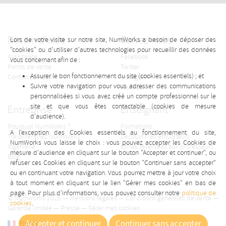
Besoin d'aide
Suivez-nous
Lors de votre visite sur notre site, NumWorks a besoin de déposer des
"cookies" ou d'utiliser d'autres technologies pour recueillir des données
Assistance
Facebook
vous concernant afin de :
Points de vente
Twitter
Assurer le bon fonctionnement du site (cookies essentiels) ; et
Contactez-nous
Instagram
Suivre votre navigation pour vous adresser des communications
Youtube
personnalisées si vous avez créé un compte professionnel sur le
site et que vous êtes contactable (cookies de mesure
Entreprise
Enseignant
d'audience).
Pourquoi NumWorks ?
Formations
A l'exception des Cookies essentiels au fonctionnement du site,
Travailler chez NumWorks
Découvrir les émulateurs
NumWorks vous laisse le choix : vous pouvez accepter les Cookies de
Ingénierie
Offres réservées aux professeurs
mesure d'audience en cliquant sur le bouton "Accepter et continuer", ou
Blog
refuser ces Cookies en cliquant sur le bouton "Continuer sans accepter"
ou en continuant votre navigation. Vous pourrez mettre à jour votre choix
à tout moment en cliquant sur le lien "Gérer mes cookies" en bas de
page. Pour plus d'informations, vous pouvez consulter notre
politique de
© NumWorks 2026 —
Mentions légales
—
Conditions générales de vente
—
cookies
.
Garantie limitée
—
Presse
—
Gérer mes cookies
Accepter et continuer
Continuer sans accepter
France