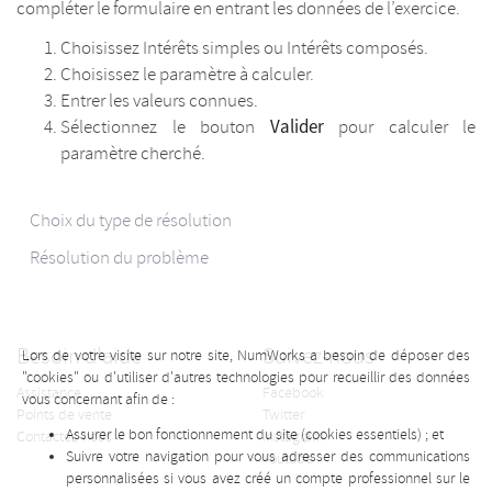
compléter le formulaire en entrant les données de l’exercice.
Choisissez Intérêts simples ou Intérêts composés.
Choisissez le paramètre à calculer.
Entrer les valeurs connues.
Valider
Sélectionnez le bouton
pour calculer le
paramètre cherché.
Choix du type de résolution
Résolution du problème
Besoin d'aide
Suivez-nous
Lors de votre visite sur notre site, NumWorks a besoin de déposer des
"cookies" ou d'utiliser d'autres technologies pour recueillir des données
Assistance
Facebook
vous concernant afin de :
Points de vente
Twitter
Assurer le bon fonctionnement du site (cookies essentiels) ; et
Contactez-nous
Instagram
Suivre votre navigation pour vous adresser des communications
Youtube
personnalisées si vous avez créé un compte professionnel sur le