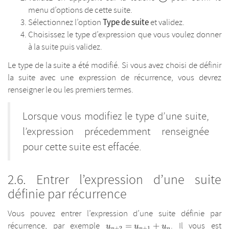
menu d’options de cette suite.
Type de suite
Sélectionnez l’option
et validez.
Choisissez le type d’expression que vous voulez donner
à la suite puis validez.
Le type de la suite a été modifié. Si vous avez choisi de définir
la suite avec une expression de récurrence, vous devrez
renseigner le ou les premiers termes.
Lorsque vous modifiez le type d’une suite,
l’expression précedemment renseignée
pour cette suite est effacée.
Entrer l’expression d’une suite
définie par récurrence
Vous pouvez entrer l’expression d’une suite définie par
u_{n+2}=u_{n+1}+u_{n}
récurrence, par exemple
. Il vous est
=
+
u
u
u
+
2
+
1
n
n
n