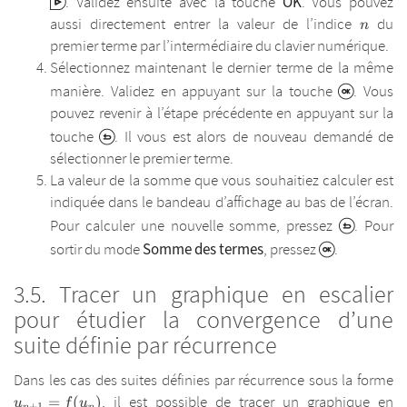
OK
. Validez ensuite avec la touche
. Vous pouvez
n
aussi directement entrer la valeur de l’indice
du
n
premier terme par l’intermédiaire du clavier numérique.
Sélectionnez maintenant le dernier terme de la même
manière. Validez en appuyant sur la touche
. Vous
pouvez revenir à l’étape précédente en appuyant sur la
touche
. Il vous est alors de nouveau demandé de
sélectionner le premier terme.
La valeur de la somme que vous souhaitiez calculer est
indiquée dans le bandeau d’affichage au bas de l’écran.
Pour calculer une nouvelle somme, pressez
. Pour
Somme des termes
sortir du mode
, pressez
.
Tracer un graphique en escalier
pour étudier la convergence d’une
suite définie par récurrence
u
Dans les cas des suites définies par récurrence sous la forme
, il est possible de tracer un graphique en
=
(
)
u
f
u
+
1
n
n