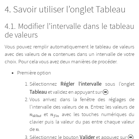
Savoir utiliser l’onglet Tableau
Modifier l’intervalle dans le tableau
de valeurs
Vous pouvez remplir automatiquement le tableau de valeurs
n
avec des valeurs de
contenues dans un intervalle de votre
n
choix. Pour cela vous avez deux manières de procéder.
Première option
Régler l’intervalle
Sélectionnez
sous l’onglet
Tableau
et validez en appuyant sur
.
Vous arrivez dans la fenêtre des réglages de
n
n
l’intervalle des valeurs de
. Entrez les valeurs de
n
n_{fin}
et
avec les touches numériques du
n
n
ˊ
d
e
b
u
t
f
in
clavier puis la valeur du pas entre chaque valeur
n
de
.
n
Valider
Sélectionnez le bouton
et appuyez sur
.