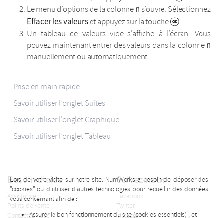
n
Le menu d’options de la colonne
s’ouvre. Sélectionnez
Effacer les valeurs
et appuyez sur la touche
.
Un tableau de valeurs vide s’affiche à l’écran. Vous
n
pouvez maintenant entrer des valeurs dans la colonne
manuellement ou automatiquement.
Prise en main rapide
Savoir utiliser l’onglet Suites
Savoir utiliser l’onglet Graphique
Savoir utiliser l’onglet Tableau
Besoin d'aide
Suivez-nous
Lors de votre visite sur notre site, NumWorks a besoin de déposer des
"cookies" ou d'utiliser d'autres technologies pour recueillir des données
Assistance
Facebook
vous concernant afin de :
Points de vente
Twitter
Assurer le bon fonctionnement du site (cookies essentiels) ; et
Contactez-nous
Instagram