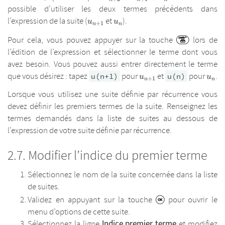
possible d’utiliser les deux termes précédents dans
u_{n+1}
u_{n}
l’expression de la suite (
et
).
u
u
+
1
n
n
Pour cela, vous pouvez appuyer sur la touche
lors de
l’édition de l’expression et sélectionner le terme dont vous
avez besoin. Vous pouvez aussi entrer directement le terme
u_{n+1}
u_{n
que vous désirez : tapez
pour
et
pour
.
u(n+1)
u(n)
u
u
+
1
n
n
Lorsque vous utilisez une suite définie par récurrence vous
devez définir les premiers termes de la suite. Renseignez les
termes demandés dans la liste de suites au dessous de
l’expression de votre suite définie par récurrence.
Modifier l’indice du premier terme
Sélectionnez le nom de la suite concernée dans la liste
de suites.
Validez en appuyant sur la touche
pour ouvrir le
menu d’options de cette suite.
Indice premier terme
Sélectionnez la ligne
et modifiez