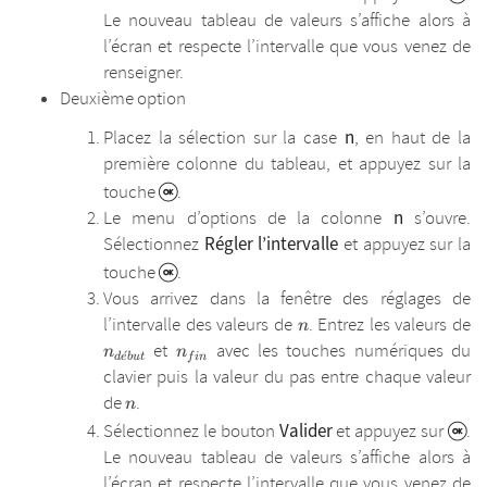
Le nouveau tableau de valeurs s’affiche alors à
l’écran et respecte l’intervalle que vous venez de
renseigner.
Deuxième option
n
Placez la sélection sur la case
, en haut de la
première colonne du tableau, et appuyez sur la
touche
.
n
Le menu d’options de la colonne
s’ouvre.
Régler l’intervalle
Sélectionnez
et appuyez sur la
touche
.
Vous arrivez dans la fenêtre des réglages de
n
n
l’intervalle des valeurs de
. Entrez les valeurs de
n
n_{fin}
et
avec les touches numériques du
n
n
ˊ
d
e
b
u
t
f
in
clavier puis la valeur du pas entre chaque valeur
n
de
.
n
Valider
Sélectionnez le bouton
et appuyez sur
.
Le nouveau tableau de valeurs s’affiche alors à
l’écran et respecte l’intervalle que vous venez de