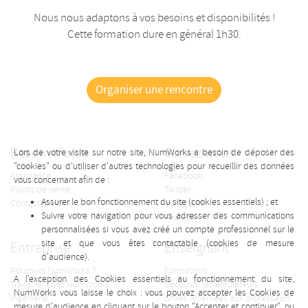
Nous nous adaptons à vos besoins et disponibilités !
Cette formation dure en général 1h30.
Organiser une rencontre
Besoin d'aide
Suivez-nous
Lors de votre visite sur notre site, NumWorks a besoin de déposer des
"cookies" ou d'utiliser d'autres technologies pour recueillir des données
Assistance
Facebook
vous concernant afin de :
Points de vente
Twitter
Assurer le bon fonctionnement du site (cookies essentiels) ; et
Contactez-nous
Instagram
Suivre votre navigation pour vous adresser des communications
Youtube
personnalisées si vous avez créé un compte professionnel sur le
site et que vous êtes contactable (cookies de mesure
Entreprise
Enseignant
d'audience).
Pourquoi NumWorks ?
Formations
A l'exception des Cookies essentiels au fonctionnement du site,
Travailler chez NumWorks
Découvrir les émulateurs
NumWorks vous laisse le choix : vous pouvez accepter les Cookies de
Ingénierie
Offres réservées aux professeurs
mesure d'audience en cliquant sur le bouton "Accepter et continuer", ou