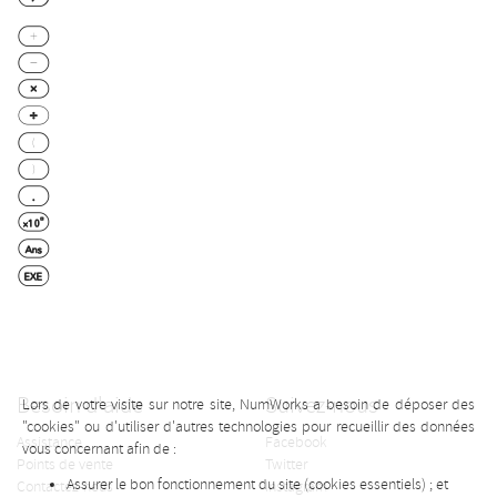
Besoin d'aide
Suivez-nous
Lors de votre visite sur notre site, NumWorks a besoin de déposer des
"cookies" ou d'utiliser d'autres technologies pour recueillir des données
Assistance
Facebook
vous concernant afin de :
Points de vente
Twitter
Assurer le bon fonctionnement du site (cookies essentiels) ; et
Contactez-nous
Instagram