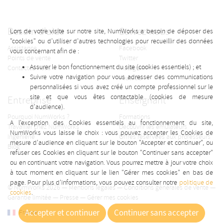
Besoin d'aide
Suivez-nous
Lors de votre visite sur notre site, NumWorks a besoin de déposer des
"cookies" ou d'utiliser d'autres technologies pour recueillir des données
Assistance
Facebook
vous concernant afin de :
Points de vente
Twitter
Assurer le bon fonctionnement du site (cookies essentiels) ; et
Contactez-nous
Instagram
Suivre votre navigation pour vous adresser des communications
Youtube
personnalisées si vous avez créé un compte professionnel sur le
site et que vous êtes contactable (cookies de mesure
Entreprise
Enseignant
d'audience).
Pourquoi NumWorks ?
Formations
A l'exception des Cookies essentiels au fonctionnement du site,
Travailler chez NumWorks
Découvrir les émulateurs
NumWorks vous laisse le choix : vous pouvez accepter les Cookies de
Ingénierie
Offres réservées aux professeurs
mesure d'audience en cliquant sur le bouton "Accepter et continuer", ou
Blog
refuser ces Cookies en cliquant sur le bouton "Continuer sans accepter"
ou en continuant votre navigation. Vous pourrez mettre à jour votre choix
à tout moment en cliquant sur le lien "Gérer mes cookies" en bas de
page. Pour plus d'informations, vous pouvez consulter notre
politique de
© NumWorks 2026 —
Mentions légales
—
Conditions générales de vente
—
cookies
.
Garantie limitée
—
Presse
—
Gérer mes cookies
Accepter et continuer
Continuer sans accepter
France