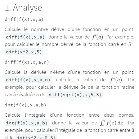
Analyse
diff(f(x),x,a)
Calcule le nombre dérivé d’une fonction en un point.
′
f'(a)
donne la valeur de
. Par exemple,
diff(f(x),x,a)
(
)
f
a
pour calculer le nombre dérivé de la fonction carré en 5 :
.
diff(x^2,x,5)
diff(f(x),x,a,n)
Calcule la dérivée n-ième d’une fonction en un point.
f^{n}
calcule la valeur de
. Par
n
diff(f(x),x,a,n)
(
)
f
a
(a)
exemple, pour calculer la dérivée 3e de la fonction racine
carrée évaluée en 5 :
.
diff(sqrt(x),x,5,3)
int(f(x),x,a,b)
Calcule l’intégrale d’une fonction entre deux bornes.
b
\int_{a}^{b}
donne la valeur de
. Par
int(f(x),x,a,b)
(
)
d
∫
f
x
x
a
f(x) \,
0
exemple, pour calculer l’intégrale de la fonction carré entre
0
\mathrm{d}x
5
et
:
.
5
int(x^2,x,0,5)