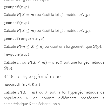
geompdf(m,p)
P(X=m)
G(p)
Calcule
où X suit la loi géométrique
.
(
=
)
(
)
P
X
m
G
p
geomcdf(m,p)
P(X
G(p)
Calcule
où X suit la loi géométrique
.
(
≤
)
(
)
P
X
m
G
p
\leq
geomcdfrange(m,n,p)
m)
P(m
G(p)
Calcule
où X suit une loi géométrique
.
(
≤
≤
)
(
)
P
m
X
n
G
p
\leq
invgeom(a,p)
X
\leq
m
P(X
G
Calcule
où
et X suit une loi géométrique
(
≤
)
=
m
P
X
m
a
n)
\leq
.
(
)
G
p
m)=a
Loi hypergéométrique
hgeompdf(m,N,K,n)
P(X=m)
Calcule
où X suit la loi hypergéométrique de
(
=
)
P
X
m
population N, de nombre d’éléments possédant la
caractéristique K et d’échantillon n.