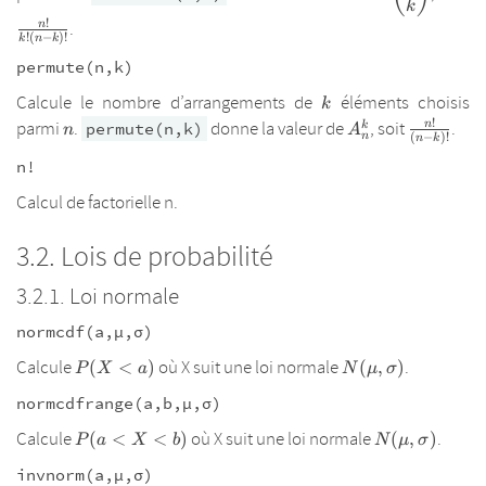
{k}
{
k
k)
!
.
n
!
(
−
)!
k
n
k
permute(n,k)
k
Calcule le nombre d’arrangements de
éléments choisis
k
!
n
A_{n}^k
\frac{n!}
parmi
.
donne la valeur de
, soit
.
n
k
permute(n,k)
n
A
(
−
)!
n
n
k
{(n-k)!}
n!
Calcul de factorielle n.
Lois de probabilité
Loi normale
normcdf(a,µ,σ)
P(X<a)
N(\mu,\sigma)
Calcule
où X suit une loi normale
.
(
<
)
(
,
)
P
X
a
N
μ
σ
normcdfrange(a,b,µ,σ)
P(a<X<b)
N(\mu,\sigm
Calcule
où X suit une loi normale
.
(
<
<
)
(
,
)
P
a
X
b
N
μ
σ
invnorm(a,µ,σ)