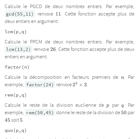
Calcule le PGCD de deux nombres entiers. Par exemple,
11
renvoie
. Cette fonction accepte plus de
gcd(55,11)
11
deux entiers en argument.
lcm(p,q)
Calcule le PPCM de deux nombres entiers. Par exemple,
26
renvoie
. Cette fonction accepte plus de deux
lcm(13,2)
26
entiers en argument.
factor(n)
n
Calcule la décomposition en facteurs premiers de
. Par
n
3
2^3
exemple,
renvoie
.
factor(24)
2
×
3
\times
rem(p,q)
3
p
q
Calcule le reste de la division euclienne de
par
. Par
p
q
50
exemple,
donne le reste de la division de
par
rem(50,45)
50
45
5
soit
.
45
5
quo(p,q)