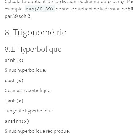
p
q
Calcule le quotient de la division euclienne de
par
. Par
p
q
80
exemple,
donne le quotient de la division de
quo(80,39)
80
39
2
par
soit
.
39
2
Trigonométrie
Hyperbolique
sinh(x)
Sinus hyperbolique.
cosh(x)
Cosinus hyperbolique.
tanh(x)
Tangente hyperbolique.
arsinh(x)
Sinus hyperbolique réciproque.