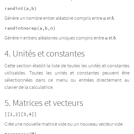
randint(a,b)
a
b
Génère un nombre entier aléatoire compris entre
et
.
a
b
randintnorep(a,b,n)
a
b
Génère n entiers aléatoires uniques compris entre
et
.
a
b
Unités et constantes
Cette section établit la liste de toutes les unités et constantes
utilisables. Toutes les unités et constantes peuvent être
sélectionnées dans ce menu ou entrées directement au
clavier de la calculatrice.
Matrices et vecteurs
[[1,2][3,4]]
Crée une nouvelle matrice vide ou un nouveau vecteur vide.
transpose(M)