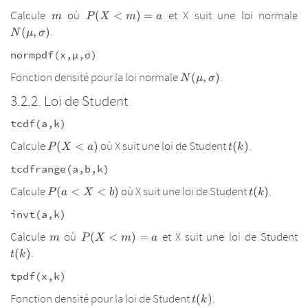
m
P(X<m)=a
N
Calcule
où
et X suit une loi normale
(
<
)
=
m
P
X
m
a
.
(
,
)
N
μ
σ
normpdf(x,µ,σ)
N(\mu,\sigma)
Fonction densité pour la loi normale
.
(
,
)
N
μ
σ
Loi de Student
tcdf(a,k)
P(X<a)
t(k)
Calcule
où X suit une loi de Student
.
(
<
)
(
)
P
X
a
t
k
tcdfrange(a,b,k)
P(a<X<b)
t(k)
Calcule
où X suit une loi de Student
.
(
<
<
)
(
)
P
a
X
b
t
k
invt(a,k)
m
P(X<m)=a
t
Calcule
où
et X suit une loi de Student
(
<
)
=
m
P
X
m
a
.
(
)
t
k
tpdf(x,k)
t(k)
Fonction densité pour la loi de Student
.
(
)
t
k