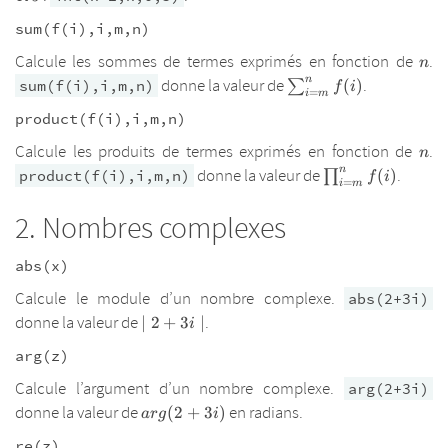
sum(f(i),i,m,n)
n
Calcule les sommes de termes exprimés en fonction de
.
n
n
\sum_{i=m}^{n}
donne la valeur de
.
sum(f(i),i,m,n)
(
)
∑
f
i
=
i
m
f(i)
product(f(i),i,m,n)
n
Calcule les produits de termes exprimés en fonction de
.
n
n
\prod_{i=m}^{
donne la valeur de
.
product(f(i),i,m,n)
(
)
∏
f
i
=
i
m
f(i)
Nombres complexes
abs(x)
Calcule le module d’un nombre complexe.
abs(2+3i)
\mid
donne la valeur de
.
∣
2
+
3
∣
i
2+3i\mid
arg(z)
Calcule l’argument d’un nombre complexe.
arg(2+3i)
arg(2+3i)
donne la valeur de
en radians.
(
2
+
3
)
a
r
g
i
re(z)