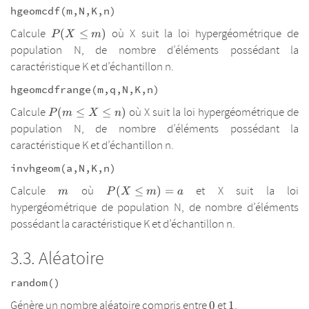
hgeomcdf(m,N,K,n)
P(X
Calcule
où X suit la loi hypergéométrique de
(
≤
)
P
X
m
\leq
population N, de nombre d’éléments possédant la
m)
caractéristique K et d’échantillon n.
hgeomcdfrange(m,q,N,K,n)
P(m
Calcule
où X suit la loi hypergéométrique de
(
≤
≤
)
P
m
X
n
\leq
population N, de nombre d’éléments possédant la
X
caractéristique K et d’échantillon n.
\leq
n)
invhgeom(a,N,K,n)
m
P(X
Calcule
où
et X suit la loi
(
≤
)
=
m
P
X
m
a
\leq
hypergéométrique de population N, de nombre d’éléments
m)=a
possédant la caractéristique K et d’échantillon n.
Aléatoire
random()
0
1
Génère un nombre aléatoire compris entre
et
.
0
1