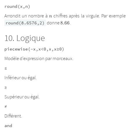
round(x,n)
n
Arrondit un nombre à
chiffres après la virgule. Par exemple
n
8.66
donne
.
round(8.6576,2)
8.66
Logique
piecewise(-x,x<0,x,x≥0)
Modèle d’expression par morceaux.
≤
Inférieur ou égal.
≥
Supérieur ou égal.
≠
Différent.
and