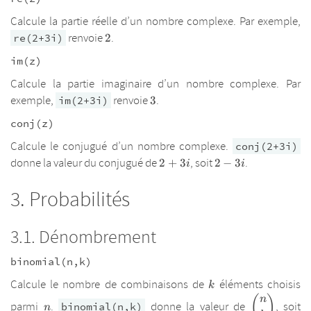
Calcule la partie réelle d’un nombre complexe. Par exemple,
2
renvoie
.
re(2+3i)
2
im(z)
Calcule la partie imaginaire d’un nombre complexe. Par
3
exemple,
renvoie
.
im(2+3i)
3
conj(z)
Calcule le conjugué d’un nombre complexe.
conj(2+3i)
2+3i
2-
donne la valeur du conjugué de
, soit
.
2
+
3
2
−
3
i
i
3i
Probabilités
Dénombrement
binomial(n,k)
k
Calcule le nombre de combinaisons de
éléments choisis
k
(
)
n
\dbinom{n
\
n
parmi
.
donne la valeur de
, soit
binomial(n,k)
n