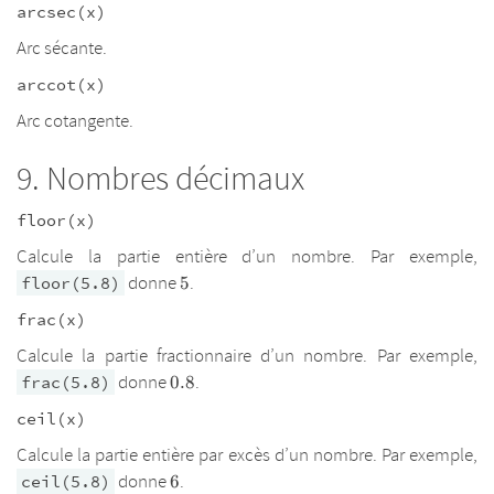
arcsec(x)
Arc sécante.
arccot(x)
Arc cotangente.
Nombres décimaux
floor(x)
Calcule la partie entière d’un nombre. Par exemple,
5
donne
.
floor(5.8)
5
frac(x)
Calcule la partie fractionnaire d’un nombre. Par exemple,
0.8
donne
.
frac(5.8)
0.8
ceil(x)
Calcule la partie entière par excès d’un nombre. Par exemple,
6
donne
.
ceil(5.8)
6