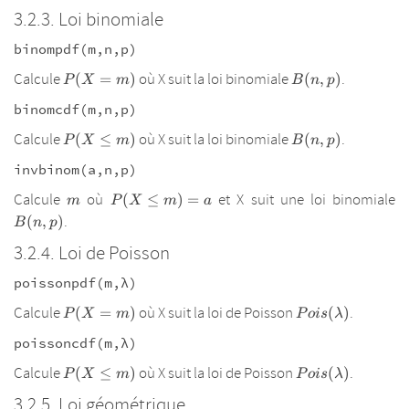
Loi binomiale
binompdf(m,n,p)
P(X=m)
B(n,p)
Calcule
où X suit la loi binomiale
.
(
=
)
(
,
)
P
X
m
B
n
p
binomcdf(m,n,p)
P(X
B(n,p)
Calcule
où X suit la loi binomiale
.
(
≤
)
(
,
)
P
X
m
B
n
p
\leq
invbinom(a,n,p)
m)
m
P(X
B
Calcule
où
et X suit une loi binomiale
(
≤
)
=
m
P
X
m
a
\leq
.
(
,
)
B
n
p
m)=a
Loi de Poisson
poissonpdf(m,λ)
P(X=m)
Pois(\lambda)
Calcule
où X suit la loi de Poisson
.
(
=
)
(
)
P
X
m
P
o
i
s
λ
poissoncdf(m,λ)
P(X
Pois(\lambda)
Calcule
où X suit la loi de Poisson
.
(
≤
)
(
)
P
X
m
P
o
i
s
λ
\leq
Loi géométrique
m)