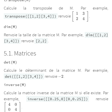
Calcule la transposée de M. Par exemple,
1
3
\left[\begin{array}
[
]
renvoie
.
transpose([[1,2][3,4]])
{cc}1 & 3 \\ 2 & 4
2
4
\end{array}\right]
dim(M)
Renvoie la taille de la matrice M. Par exemple,
dim([[1,2]
renvoie
.
[3,4]])
[2,2]
Matrices
det(M)
Calcule le déterminant de la matrice M. Par exemple,
-2
renvoie
.
det([[1,2][3,4]])
−
2
inverse(M)
Calcule la matrice inverse de la matrice M si elle existe. Par
\
exemple,
renvoie
inverse([[0.25,0][0,0.25]])
{
4
0
[
]
.
\
0
4