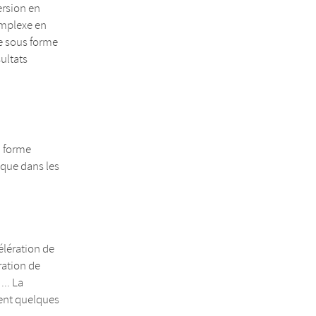
ersion en
mplexe en
e sous forme
sultats
n forme
ique dans les
élération de
ration de
... La
ent quelques