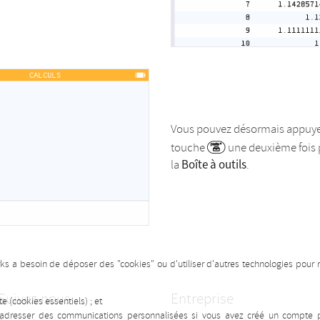
Vous pouvez désormais appuyer
touche
une deuxième fois 
Boîte à outils
la
.
rks a besoin de déposer des "cookies" ou d'utiliser d'autres technologies pour 
Suivez-nous
Entreprise
e (cookies essentiels) ; et
 adresser des communications personnalisées si vous avez créé un compte pr