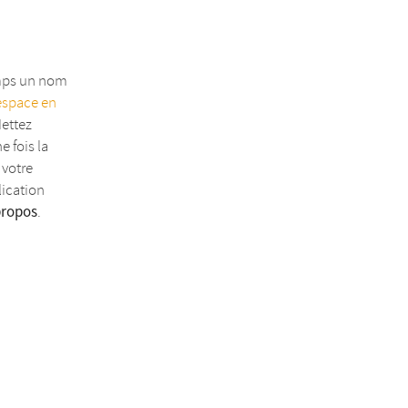
emps un nom
espace en
Mettez
e fois la
 votre
lication
propos
.