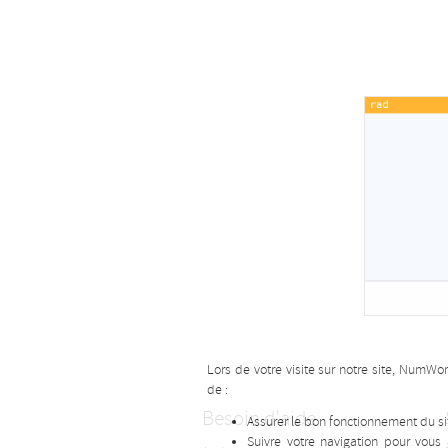
Lors de votre visite sur notre site, NumWo
de :
Besoin d'aide
Assurer le bon fonctionnement du sit
Suivre votre navigation pour vous