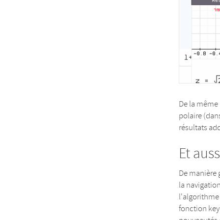
De la même m
polaire (dan
résultats ad
Et aussi
De manière g
la navigatio
l'algorithme 
fonction key