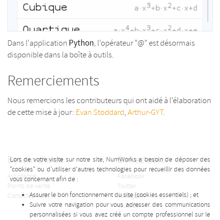
Python
Dans l'application
, l'opérateur "@" est désormais
disponible dans la boîte à outils.
Remerciements
Nous remercions les contributeurs qui ont aidé à l'élaboration
de cette mise à jour:
Evan Stoddard
,
Arthur-GYT
.
Besoin d'aide
Suivez-nous
Lors de votre visite sur notre site, NumWorks a besoin de déposer des
"cookies" ou d'utiliser d'autres technologies pour recueillir des données
Assistance
Facebook
vous concernant afin de :
Points de vente
Twitter
Assurer le bon fonctionnement du site (cookies essentiels) ; et
Contactez-nous
Instagram
Suivre votre navigation pour vous adresser des communications
Youtube
personnalisées si vous avez créé un compte professionnel sur le